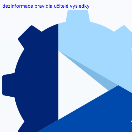
dezinformace
pravidla
učitelé
výsledky