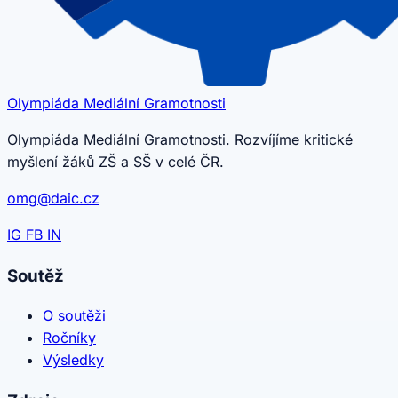
Olympiáda
Mediální
Gramotnosti
Olympiáda Mediální Gramotnosti. Rozvíjíme kritické
myšlení žáků ZŠ a SŠ v celé ČR.
omg@daic.cz
IG
FB
IN
Soutěž
O soutěži
Ročníky
Výsledky