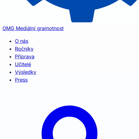
OMG
Mediální gramotnost
O nás
Ročníky
Příprava
Učitelé
Výsledky
Press