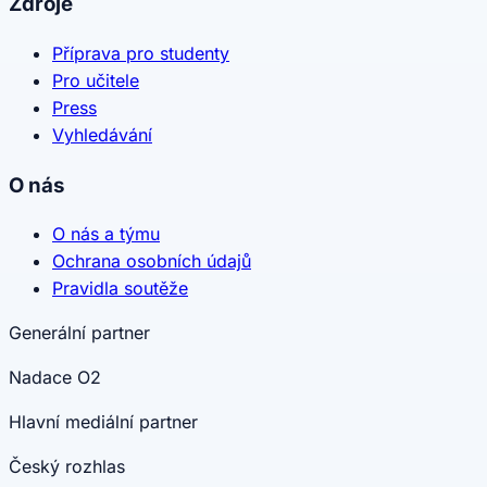
Zdroje
Příprava pro studenty
Pro učitele
Press
Vyhledávání
O nás
O nás a týmu
Ochrana osobních údajů
Pravidla soutěže
Generální partner
Nadace O2
Hlavní mediální partner
Český rozhlas