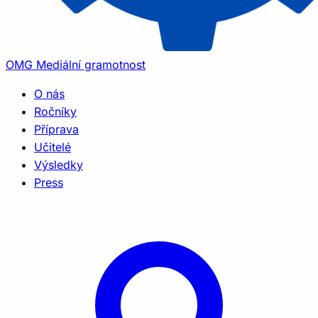
OMG
Mediální gramotnost
O nás
Ročníky
Příprava
Učitelé
Výsledky
Press