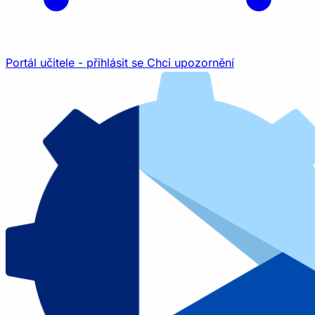
Portál učitele - přihlásit se
Chci upozornění