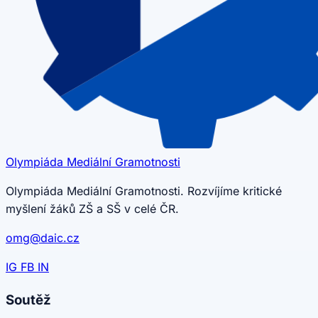
Olympiáda
Mediální
Gramotnosti
Olympiáda Mediální Gramotnosti. Rozvíjíme kritické
myšlení žáků ZŠ a SŠ v celé ČR.
omg@daic.cz
IG
FB
IN
Soutěž