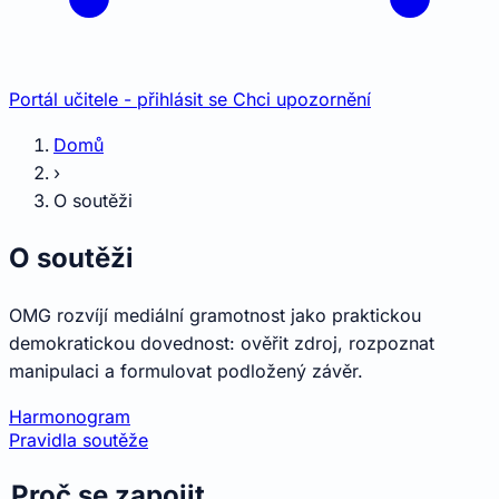
Portál učitele - přihlásit se
Chci upozornění
Domů
›
O soutěži
O soutěži
OMG rozvíjí mediální gramotnost jako praktickou
demokratickou dovednost: ověřit zdroj, rozpoznat
manipulaci a formulovat podložený závěr.
Harmonogram
Pravidla soutěže
Pravidla soutěže
Proč se zapojit