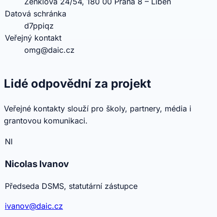
Zenklova 24/54, 180 00 Praha 8 – Libeň
Datová schránka
d7ppiqz
Veřejný kontakt
omg@daic.cz
Lidé odpovědní za projekt
Veřejné kontakty slouží pro školy, partnery, média i
grantovou komunikaci.
NI
Nicolas Ivanov
Předseda DSMS, statutární zástupce
ivanov@daic.cz