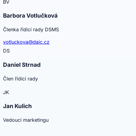
BV
Barbora Votlučková
Členka řídicí rady DSMS
votluckova@daic.cz
DS
Daniel Strnad
Člen řídící rady
JK
Jan Kulich
Vedoucí marketingu