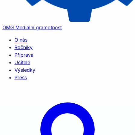
OMG
Mediální gramotnost
O nás
Ročníky
Příprava
Učitelé
Výsledky
Press