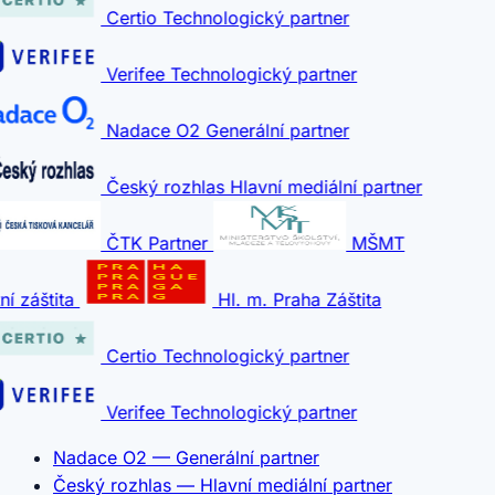
Certio
Technologický partner
Verifee
Technologický partner
Nadace O2
Generální partner
Český rozhlas
Hlavní mediální partner
ČTK
Partner
MŠMT
ní záštita
Hl. m. Praha
Záštita
Certio
Technologický partner
Verifee
Technologický partner
Nadace O2 — Generální partner
Český rozhlas — Hlavní mediální partner