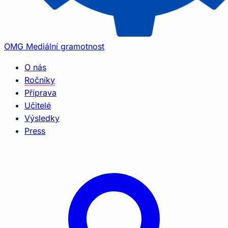
OMG
Mediální gramotnost
O nás
Ročníky
Příprava
Učitelé
Výsledky
Press