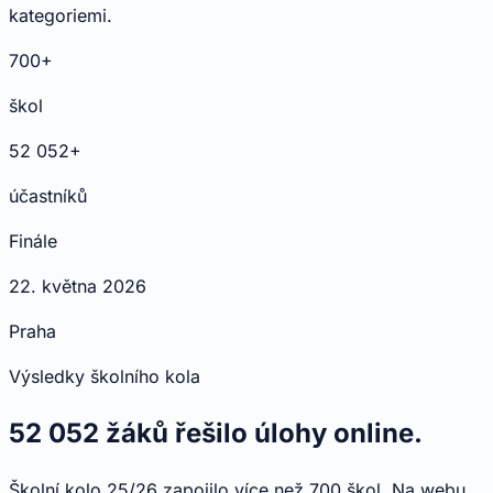
kategoriemi.
700+
škol
52 052+
účastníků
Finále
22. května 2026
Praha
Výsledky školního kola
52 052 žáků řešilo úlohy online.
Školní kolo 25/26 zapojilo více než 700 škol. Na webu