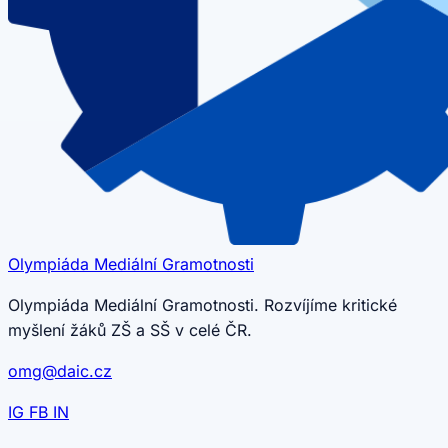
Olympiáda
Mediální
Gramotnosti
Olympiáda Mediální Gramotnosti. Rozvíjíme kritické
myšlení žáků ZŠ a SŠ v celé ČR.
omg@daic.cz
IG
FB
IN