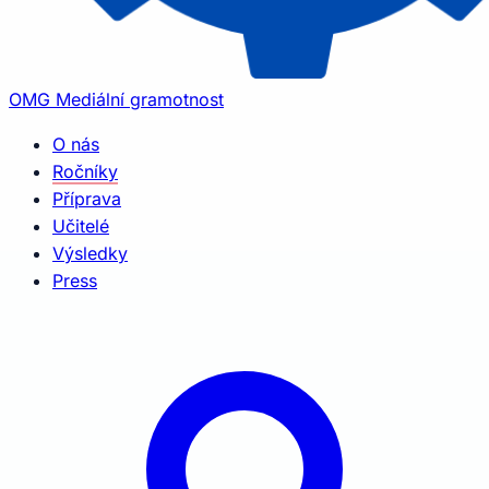
OMG
Mediální gramotnost
O nás
Ročníky
Příprava
Učitelé
Výsledky
Press